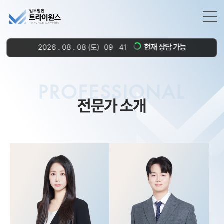
현재 상담 가능
2026
.
08
.
08
(토)
09
:
41
PROFESSIONAL
전문가 소개