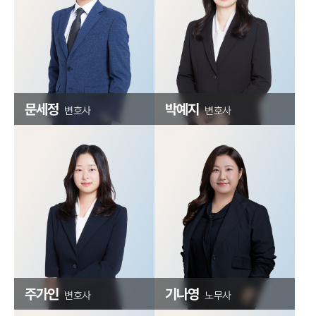
문세정
박예지
변호사
변호사
주가인
기나영
변호사
노무사