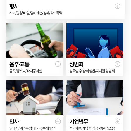
형사
사기/횡령·배임/명예훼손/상해/학교폭력
음주·교통
성범죄
음주/뺑소니/12대중과실
성폭행·추행/아청법/디지털 성범죄
민사
기업법무
임대차/계약분쟁/대여금/손해배상
정기자문/계약서·약정서/분쟁·소송