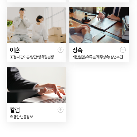
이혼
상속
조정·재판이혼/상간/양육권분쟁
재산분할/유류분/채무상속/성년후견
칼럼
유용한 법률정보