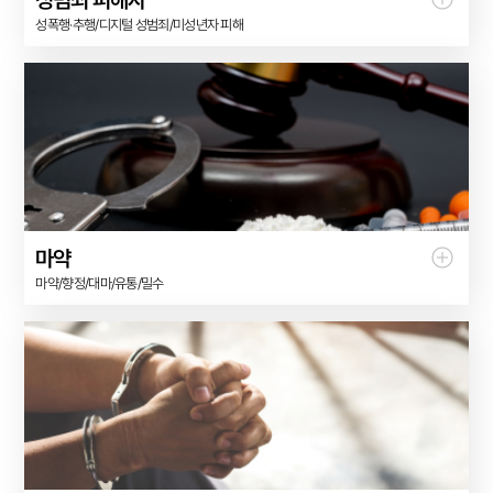
성폭행·추행/디지털 성범죄/미성년자 피해
마약
마약/향정/대마/유통/밀수