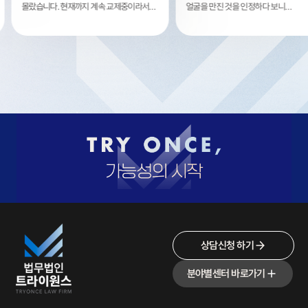
옥까지
몰랐습니다. 현재까지 계속 교제중이라서
얼굴을 만진 것을 인정하다 보
 도움
여자친구 설득해서 처벌불원서 작성해서
변호사님께서 기소유예 방향으
로
경찰서에 제출했음에도 불안해서 변호사님
잡아주셨고 저도 최대한 협조
도움을 구했습니다. 변호사님께서 부족한
했습니다. 군인성범죄라 걱정이 많았는데
부분 잘 보완해 주셔서 다행히 기소유예
다행히 원하는 대로 결과가 나
받을 수 있었습니다.
제대할 수 있을 것 같습니다. 
상담신청 하기
분야별센터 바로가기