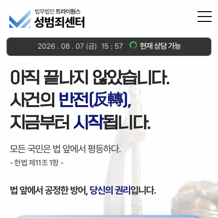
현재 상담 가능
2026
.
08
.
07
(금)
15
57
아직 끝나지 않았습니다.
사건의
반전(反轉),
지금부터
시작
됩니다.
모든 국민은 법 앞에서 평등하다.
- 헌법 제11조 1항 -
법 앞에서 공정한 방어,
당신의 권리
입니다.