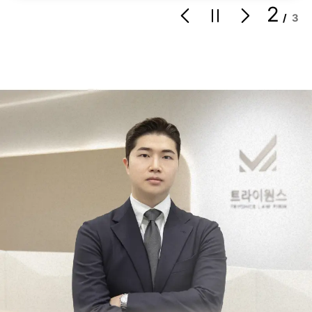
2
/
3