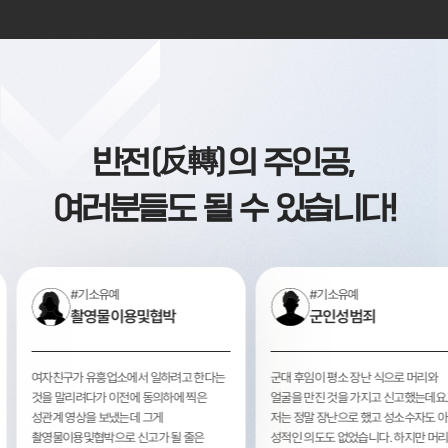
반전(反轉)의 주인공,
여러분들도 될 수 있습니다!
#기소유예
#기소유예
촬영물이용및협박
군인성범죄
여자친구가 유흥업소에서 일하려고 한다는
군대 후임이 평소 장난 식으로
말
것을 말리려다가 이전에 동의하에 찍은
얼굴을 만진 것을 가지고 신고
성관계 영상을 보냈는데 그게
저는 정말 장난으로 했고 성소
제로
촬영물이용및협박으로 신고가 될 줄은
성적인 의도도 없었습니다. 하지만 머리와